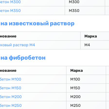
бетон М300
М300
бетон М350
М350
на известковый раствор
нование
Марка
ковый раствор М4
М4
 на фибробетон
нование
Марка
бетон М100
М100
бетон М150
М150
бетон М200
М200
бетон М250
М250