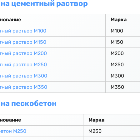
на цементный раствор
нование
Марка
тный раствор М100
М100
тный раствор М150
М150
тный раствор М200
М200
тный раствор М250
М250
тный раствор М300
М300
тный раствор М350
М350
на пескобетон
нование
Марка
бетон М250
М250