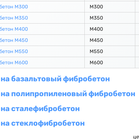
бетон М300
М300
бетон М350
М350
бетон М400
М400
бетон М450
М450
бетон М550
М550
бетон М600
М600
на базальтовый фибробетон
 на полипропиленовый фибробетон
 на сталефибробетон
 на стеклофибробетон
це