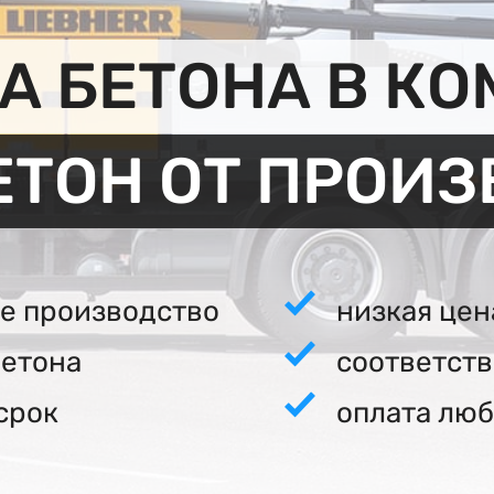
 БЕТОНА В К
ЕТОН ОТ ПРОИ
е производство
низкая цен
бетона
соответст
срок
оплата люб