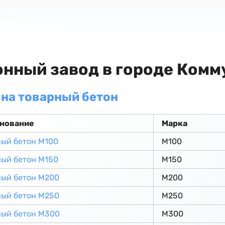
онный завод в городе Комм
на товарный бетон
нование
Марка
ый бетон М100
М100
ый бетон М150
М150
ный бетон М200
М200
ный бетон М250
М250
ный бетон М300
М300