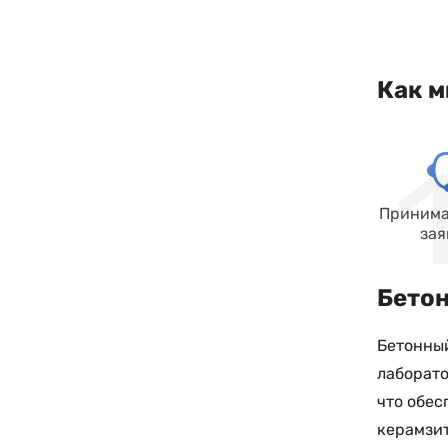
Как м
Принима
зая
Бетон
Бетонный
лаборато
что обес
керамзит