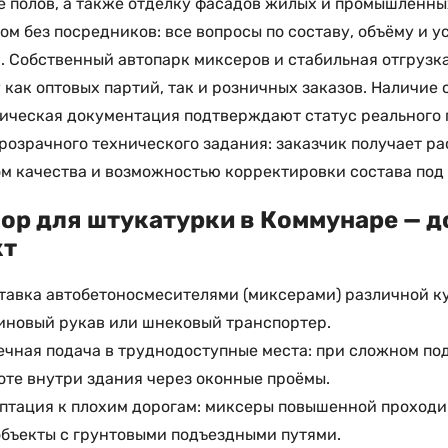
е полов, а также отделку фасадов жилых и промышленны
ом без посредников: все вопросы по составу, объёму и 
. Собственный автопарк миксеров и стабильная отгруз
 как оптовых партий, так и розничных заказов. Наличие
ическая документация подтверждают статус реального
прозрачного технического задания: заказчик получает 
м качества и возможностью корректировки состава под
ор для штукатурки в Коммунаре — д
кт
тавка автобетоносмесителями (миксерами) различной ку
иновый рукав или шнековый транспортер.
ечная подача в труднодоступные места: при сложном по
оте внутри здания через оконные проёмы.
птация к плохим дорогам: миксеры повышенной проходи
объекты с грунтовыми подъездными путями.