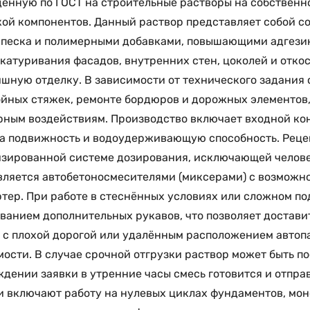
ённую по ГОСТ на строительные растворы на собственно
ой компонентов. Данный раствор представляет собой с
 песка и полимерными добавками, повышающими адгезию
катуривания фасадов, внутренних стен, цоколей и отко
шную отделку. В зависимости от технического задания 
йных стяжек, ремонте бордюров и дорожных элементов, 
ным воздействиям. Производство включает входной ко
а подвижность и водоудерживающую способность. Реце
зированной системе дозирования, исключающей человеч
ляется автобетоносмесителями (миксерами) с возможно
тер. При работе в стеснённых условиях или сложном по
ванием дополнительных рукавов, что позволяет достави
 с плохой дорогой или удалённым расположением авто
ости. В случае срочной отгрузки раствор может быть п
дении заявки в утренние часы смесь готовится и отправ
 включают работу на нулевых циклах фундаментов, мон