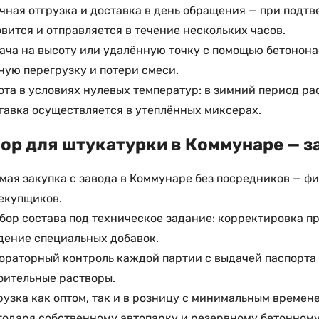
чная отгрузка и доставка в день обращения — при подт
овится и отправляется в течение нескольких часов.
ача на высоту или удалённую точку с помощью бетонона
ную перегрузку и потери смеси.
ота в условиях нулевых температур: в зимний период ра
тавка осуществляется в утеплённых миксерах.
ор для штукатурки в Коммунаре — за
мая закупка с завода в Коммунаре без посредников — ф
екупщиков.
бор состава под техническое задание: корректировка п
дение специальных добавок.
ораторный контроль каждой партии с выдачей паспорта 
оительные растворы.
рузка как оптом, так и в розницу с минимальным времен
годаря собственному автопарку и резервному бетонному 