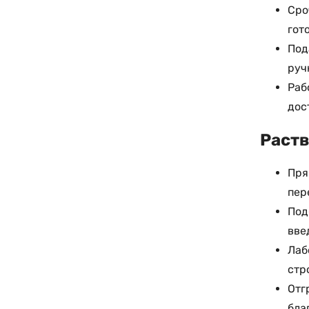
Сро
гот
Под
руч
Раб
дос
Раств
Пря
пер
Под
вве
Лаб
стр
Отг
бла