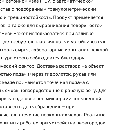
м бетонном узле (РБУ) с автоматической
остав с подобранным гранулометрическим
 и трещиностойкость. Продукт применяется
сов, а также для выравнивания поверхностей
смесь может использоваться при заливке
где требуется пластичность и устойчивость к
нтроль сырья, лабораторные испытания каждой
птура строго соблюдается благодаря
еский фактор. Доставка раствора на объект
стью подачи через гидролоток, рукав или
дъезде применяется точечная подача с
ть смесь непосредственно в рабочую зону. Для
парк завода оснащён миксерами повышенной
оставлен в день обращения — при
ляется в течение нескольких часов. Реальные
олитных работах при устройстве перегородок