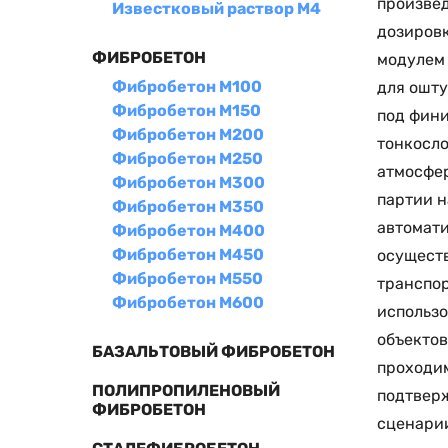
произвед
Известковый раствор М4
дозировк
ФИБРОБЕТОН
модулем
Фибробетон М100
для ошту
Фибробетон М150
под фини
Фибробетон М200
тонкосло
Фибробетон М250
атмосфер
Фибробетон М300
партии н
Фибробетон М350
автомати
Фибробетон М400
Фибробетон М450
осуществ
Фибробетон М550
транспор
Фибробетон М600
использо
объектов
БАЗАЛЬТОВЫЙ ФИБРОБЕТОН
проходим
ПОЛИПРОПИЛЕНОВЫЙ
подтверж
ФИБРОБЕТОН
сценарии