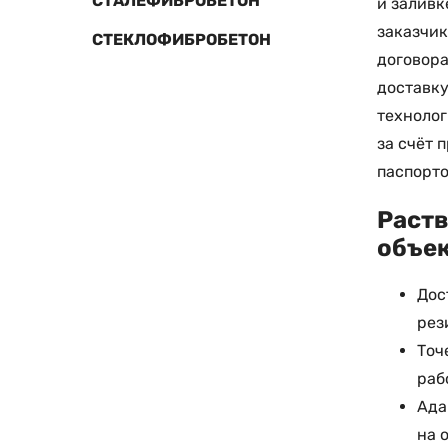
СТАЛЕФИБРОБЕТОН
и заливк
заказчик
СТЕКЛОФИБРОБЕТОН
договора
доставку
технолог
за счёт 
паспорто
Раств
объе
Дос
рез
Точ
раб
Ада
на 