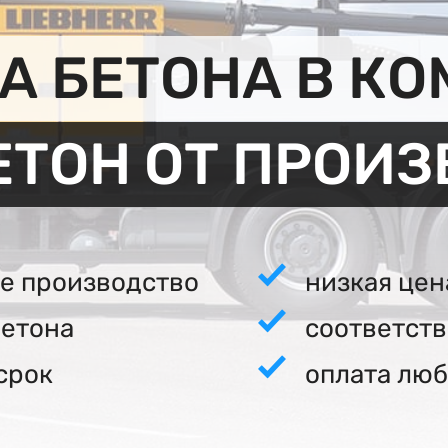
 БЕТОНА В К
ЕТОН ОТ ПРОИ
е производство
низкая цен
бетона
соответст
срок
оплата люб