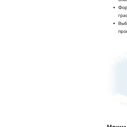
Фор
гра
Выб
про